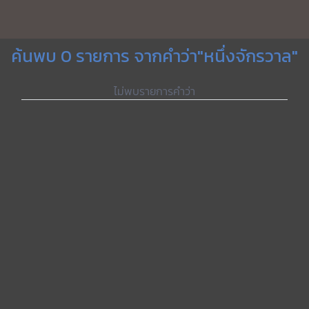
ค้นพบ 0 รายการ จากคำว่า"หนึ่งจักรวาล"
ไม่พบรายการคำว่า