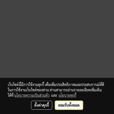
เว็บไซต์นี้มีการใช้งานคุกกี้ เพื่อเพิ่มประสิทธิภาพและประสบการณ์ที่ดี
ในการใช้งานเว็บไซต์ของท่าน ท่านสามารถอ่านรายละเอียดเพิ่มเติม
ได้ที่
นโยบายความเป็นส่วนตัว
และ
นโยบายคุกกี้
ตั้งค่าคุกกี้
ยอมรับทั้งหมด