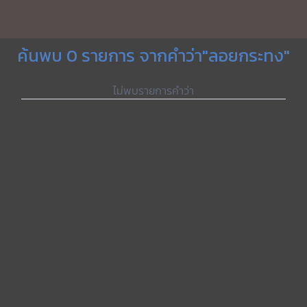
ค้นพบ 0 รายการ จากคำว่า"ลอยกระทง"
ไม่พบรายการคำว่า