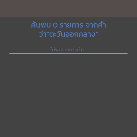
ค้นพบ 0 รายการ จากคำ
ว่า"ตะวันออกกลาง"
ไม่พบรายการคำว่า