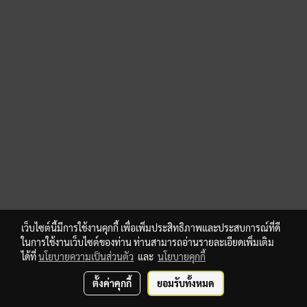
เว็บไซต์นี้มีการใช้งานคุกกี้ เพื่อเพิ่มประสิทธิภาพและประสบการณ์ที่ดี
ในการใช้งานเว็บไซต์ของท่าน ท่านสามารถอ่านรายละเอียดเพิ่มเติม
ได้ที่
นโยบายความเป็นส่วนตัว
และ
นโยบายคุกกี้
ตั้งค่าคุกกี้
ยอมรับทั้งหมด