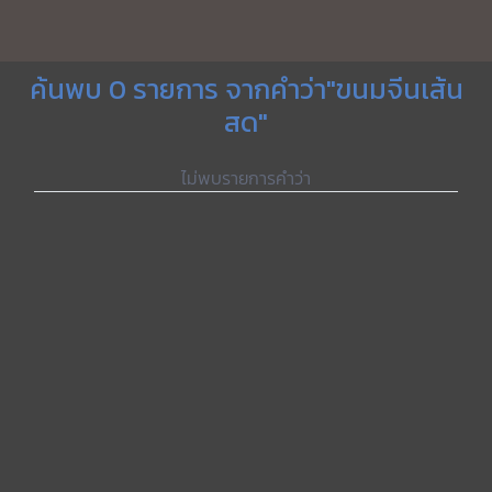
ค้นพบ 0 รายการ จากคำว่า"ขนมจีนเส้น
สด"
ไม่พบรายการคำว่า